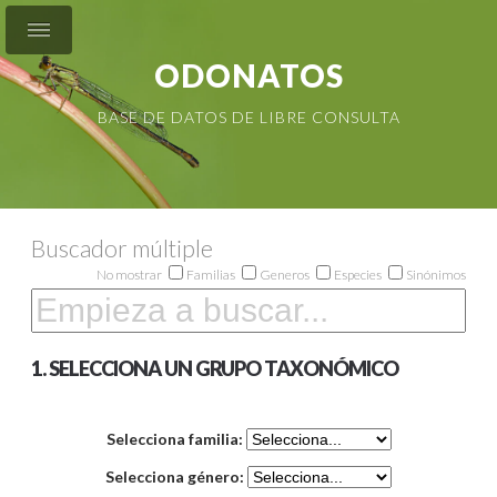
ODONATOS
BASE DE DATOS DE LIBRE CONSULTA
Buscador múltiple
No mostrar
Familias
Generos
Especies
Sinónimos
1. SELECCIONA UN GRUPO TAXONÓMICO
Selecciona familia:
Selecciona género: