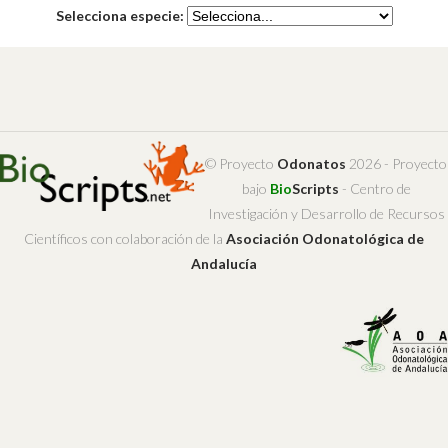
Selecciona especie:
© Proyecto
Odonatos
2026 - Proyecto
bajo
Bio
Scripts
- Centro de
Investigación y Desarrollo de Recursos
Científicos con colaboración de la
Asociación Odonatológica de
Andalucía