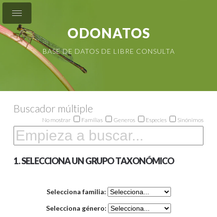
ODONATOS
BASE DE DATOS DE LIBRE CONSULTA
Buscador múltiple
No mostrar
Familias
Generos
Especies
Sinónimos
1. SELECCIONA UN GRUPO TAXONÓMICO
Selecciona familia:
Selecciona género: