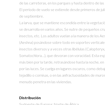
de las carreteras, en los parques y hasta dentro de las
El período de vuelo se extiende desde primeros de julio
de septiembre.
La larva, que se mantiene escondida entre la vegetación
se desarrolla en varios años. Se nutre de pequeños cr
insectos, etc. Los adultos vuelan a la manera de los A
(Aeshna) posándose sobre todo en soportes verticale
insectos diversos y a veces otras libélulas (Caloptery
Somatochlora…), que devoran con voracidad. Esta esp
más bien por la tarde, retrasándose hasta la noche, en
por las luces. Se cuelga en lugares oscuros, como deba
tejadillo o cornisas, o en las anfractuosidades de muros
menudo penetra en las viviendas.
Distribución
Sudoeste de Europa; Norte de África.