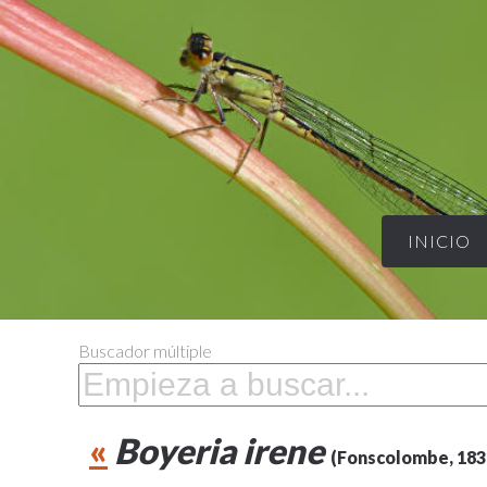
INICIO
Buscador múltiple
«
Boyeria irene
(Fonscolombe, 183