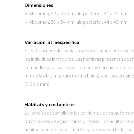
Dimensiones
♂ Abdomen, 53 a 55 mm; ala posterior, 41 a 44 mm.
♀ Abdomen, 50 a 54 mm; ala posterior, 44 a 45 mm.
Variación intraespecífica
El matiz oscuro de las alas a veces es muy claro e inclus
los individuos inmaduros. Las hembras presentan dos 
común, llamada brachycerca, con los cercoides cortos 
mm), y la otra, más rara (forma típica), con los cercoid
(5,5 a 6 mm).
Hábitats y costumbres
La larva se desarrolla en las corrientes de agua, torren
otros cursos de aguas claras y limpias. Los adultos se a
habitualmente de esos medios y se les ve en todas part