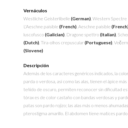
Vernáculos
Westliche Geisterlibelle
(German)
, Western Spectre
L'Aeschne paisible
(French)
, Aeschne paisible
(French
luscofusco
(Galician)
, Dragone spettro
(Italian)
, Sche
(Dutch)
, Tira-olhos crepuscular
(Portuguese)
, Večer
(Slovene)
Descripción
Además de los caracteres genéricos indicados, la colo
parda o verdosa, así como las alas, tienen el ápice má
teñido de oscuro, permiten reconocer sin dificultad es
tórax es de color castaño con bandas verdosas y pardo
patas son pardo rojizo; las alas más o menos ahumadas
pterostigma amarillo. El abdomen tiene matices pardo