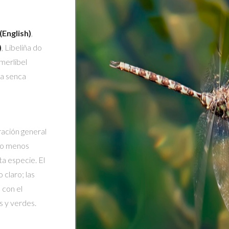
(English)
,
)
, Libeliña do
merlibel
na senca
ración general
s o menos
ta especie. El
 claro; las
 con el
s y verdes.