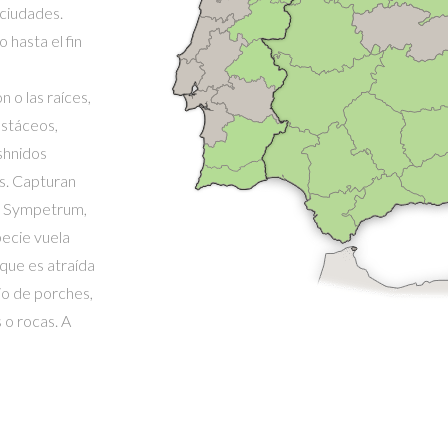
 ciudades.
 hasta el fin
 o las raíces,
ustáceos,
eshnidos
s. Capturan
x, Sympetrum,
ecie vuela
 que es atraída
jo de porches,
 o rocas. A