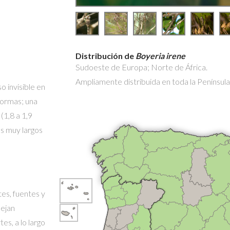
Distribución de
Boyeria irene
Sudoeste de Europa; Norte de África.
Ampliamente distribuida en toda la Península 
o invisible en
formas; una
(1,8 a 1,9
es muy largos
tes, fuentes y
lejan
es, a lo largo