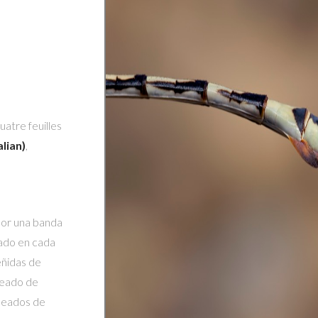
uatre feuilles
alian)
,
por una banda
cado en cada
eñidas de
deado de
speados de