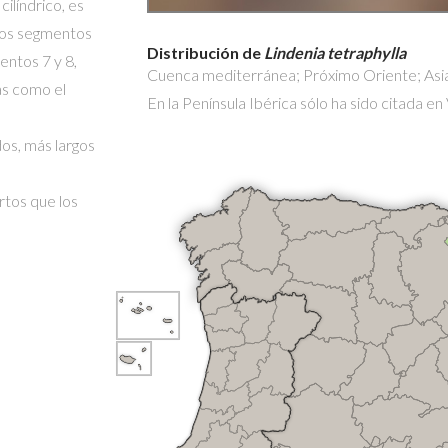
cilíndrico, es
 los segmentos
Distribución de
Lindenia tetraphylla
entos 7 y 8,
Cuenca mediterránea; Próximo Oriente; Asia
as como el
En la Península Ibérica sólo ha sido citada en 
os, más largos
rtos que los