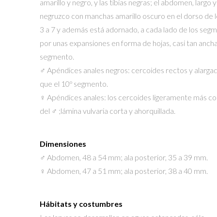
amarillo y negro, y las tibias negras; el abdomen, largo y 
negruzco con manchas amarillo oscuro en el dorso de
3 a 7 y además está adornado, a cada lado de los segm
por unas expansiones en forma de hojas, casi tan anch
segmento.
♂ Apéndices anales negros: cercoides rectos y alargad
que el 10º segmento.
♀ Apéndices anales: los cercoides ligeramente más co
del ♂ ;lámina vulvaria corta y ahorquillada.
Dimensiones
♂ Abdomen, 48 a 54 mm; ala posterior, 35 a 39 mm.
♀ Abdomen, 47 a 51 mm; ala posterior, 38 a 40 mm.
Hábitats y costumbres