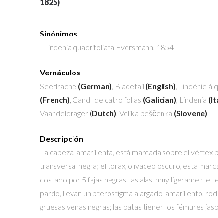
1825)
Sinónimos
- Lindenia quadrifoliata
Eversmann, 1854
Vernáculos
Seedrache
(German)
, Bladetail
(English)
, Lindénie à q
(French)
, Candil de catro follas
(Galician)
, Lindenia
(It
Vaandeldrager
(Dutch)
, Velika peščenka
(Slovene)
Descripción
La cabeza, amarillenta, está marcada sobre el vértex 
transversal negra; el tórax, oliváceo oscuro, está mar
costado por 5 fajas negras; las alas, muy ligeramente t
pardo, llevan un pterostigma alargado, amarillento, ro
gruesas venas negras; las patas tienen los fémures ja