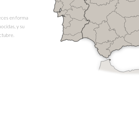
veces en forma
ocidas, y su
ctubre.