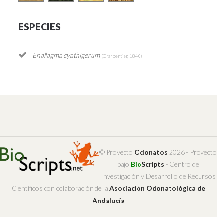
ESPECIES
Enallagma cyathigerum
(Charpentier, 1840)
© Proyecto
Odonatos
2026 - Proyecto
bajo
Bio
Scripts
- Centro de
Investigación y Desarrollo de Recursos
Científicos con colaboración de la
Asociación Odonatológica de
Andalucía