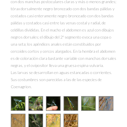
con dos manchas postoculares claras y más o menos grandes;
tórax dorsalmente negro bronceado con dos bandas pálidas y
costados casi enteramente negro bronceado con dos bandas
pálidas y costados casi entre las venas costal y radial, de
celdillas divididas. En el macho el abdomen es azul con dibujos
negros dorsales; el dibujo del 2º segmento evoca una copa o
una seta; los apéndices anales están constituidos por
cercoides cortos y cercos alargados. En la hembra el abdomen
es de coloración clara bastante variable con manchas dorsales
negras, y el ovipositor lleva una gruesa espina vulvaria.
Las larvas se desarrollan en aguas estancadas o corrientes.
Sus costumbres son parecidas a las de las especies de
Coenagrion.