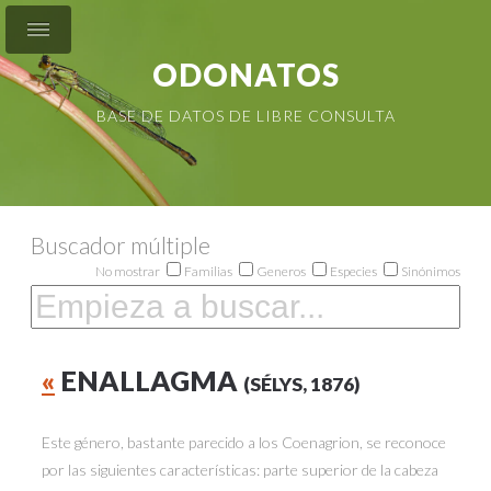
ODONATOS
BASE DE DATOS DE LIBRE CONSULTA
Buscador múltiple
No mostrar
Familias
Generos
Especies
Sinónimos
«
ENALLAGMA
(SÉLYS, 1876)
Este género, bastante parecido a los Coenagrion, se reconoce
por las siguientes características: parte superior de la cabeza