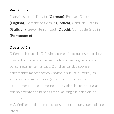
Vernáculos
Französische Keiljungfer
(German)
, Pronged Clubtail
(English)
, Gomphe de Graslin
(French)
, Candil de Graslin
(Galician)
, Gevorkte rombout
(Dutch)
, Gonfus de Graslin
(Portuguese)
Descripción
Difiere de la especie G. flavipes por el tórax, que es amarillo y
lleva sobre el costado las siguientes líneas negras: cresta
dorsal netamente marcada, 2 anchas bandas sobre el
epiesternito mesotorácico y sobre la sutura humeral, las
suturas mesometapleural (solamente en la base) y
metahumeral estrechametne subrayadas; las patas negras
con solamente dos bandas amarillas longitudinales en los
fémures.
♂ Apéndices anales: los cercoides presentan un grueso diente
lateral.