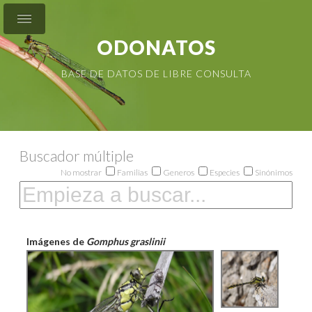
ODONATOS
BASE DE DATOS DE LIBRE CONSULTA
Buscador múltiple
No mostrar
Familias
Generos
Especies
Sinónimos
Imágenes de
Gomphus graslinii