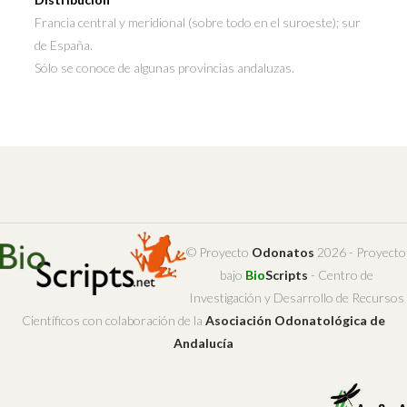
Francia central y meridional (sobre todo en el suroeste); sur
de España.
Sólo se conoce de algunas provincias andaluzas.
© Proyecto
Odonatos
2026 - Proyecto
bajo
Bio
Scripts
- Centro de
Investigación y Desarrollo de Recursos
Científicos con colaboración de la
Asociación Odonatológica de
Andalucía