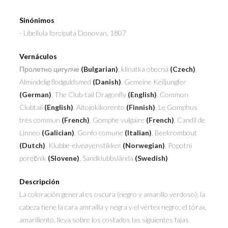
Sinónimos
- Libellula forcipata
Donovan, 1807
Vernáculos
Пролетно цигулче
(Bulgarian)
, klínatka obecná
(Czech)
,
Almindelig flodguldsmed
(Danish)
, Gemeine Keiljungfer
(German)
, The Club-tail Dragonfly
(English)
, Common
Clubtail
(English)
, Aitojokikorento
(Finnish)
, Le Gomphus
très commun
(French)
, Gomphe vulgaire
(French)
, Candil de
Linneo
(Galician)
, Gonfo comune
(Italian)
, Beekrombout
(Dutch)
, Klubbe-elveøyenstikker
(Norwegian)
, Popotni
porečnik
(Slovene)
, Sandklubbslända
(Swedish)
Descripción
La coloración general es oscura (negro y amarillo verdoso); la
cabeza tiene la cara amrailla y negra y el vértex negro; el tórax,
amarillento, lleva sobre los costados las siguientes fajas