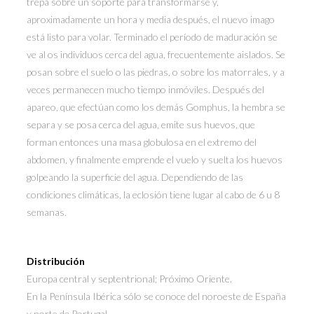
trepa sobre un soporte para transformarse y,
aproximadamente un hora y media después, el nuevo imago
está listo para volar. Terminado el período de maduración se
ve al os individuos cerca del agua, frecuentemente aislados. Se
posan sobre el suelo o las piedras, o sobre los matorrales, y a
veces permanecen mucho tiempo inmóviles. Después del
apareo, que efectúan como los demás Gomphus, la hembra se
separa y se posa cerca del agua, emite sus huevos, que
forman entonces una masa globulosa en el extremo del
abdomen, y finalmente emprende el vuelo y suelta los huevos
golpeando la superficie del agua. Dependiendo de las
condiciones climáticas, la eclosión tiene lugar al cabo de 6 u 8
semanas.
Distribución
Europa central y septentrional; Próximo Oriente.
En la Península Ibérica sólo se conoce del noroeste de España
y norte de Portugal.