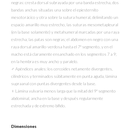
negras: cresta dorsal subrayada por una banda estrecha, dos
bandas anchas situadas una sobre el epiesternito
mesotorácico y otra sobre la sutura humeral, delimitando un
espacio amarillo muy estrecho, las suturas mesometapleural
(en la base solamente) y metahumeral marcadas por una raya
estrecha; las patas son negras; el abdomen en negro con una
raya dorsal amarillo-verdosa hasta el 7º segmento, y en el
macho está claramente ensanchado en los segmentos 7 a 9;
en la hembra es muy ancho y paralelo.
♂ Apéndices anales: los cercoides netamente divergentes,
cilíndricos y terminados súbitamente en punta aguda, lámina
supraanal con puntas divergentes desde la base.
♀ Lámina vulvaria menos larga que la mitad del 9º segmento
abdominal, ancha en la base y después regularmente
estrechada y de extremo bífido.
Dimensiones