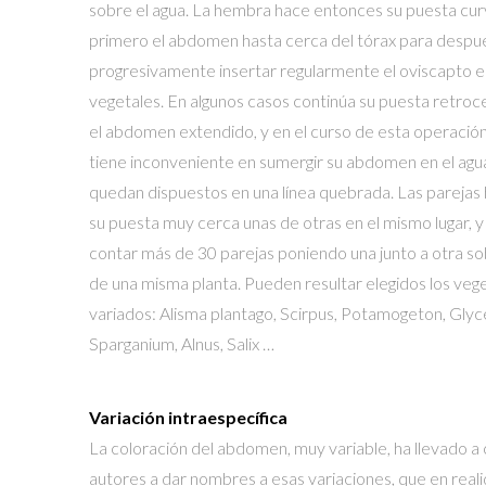
sobre el agua. La hembra hace entonces su puesta cu
primero el abdomen hasta cerca del tórax para despué
progresivamente insertar regularmente el oviscapto en
vegetales. En algunos casos continúa su puesta retroc
el abdomen extendido, y en el curso de esta operación
tiene inconveniente en sumergir su abdomen en el agu
quedan dispuestos en una línea quebrada. Las parejas
su puesta muy cerca unas de otras en el mismo lugar, y
contar más de 30 parejas poniendo una junto a otra sob
de una misma planta. Pueden resultar elegidos los veg
variados: Alisma plantago, Scirpus, Potamogeton, Glyce
Sparganium, Alnus, Salix …
Variación intraespecífica
La coloración del abdomen, muy variable, ha llevado a 
autores a dar nombres a esas variaciones, que en real