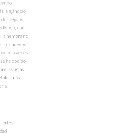
rvando
s, alejándolo
 los tejidos
ediendo, con
, la hembra no
a. Los huevos
 hacen a veces
 se ha podido
re las hojas
etales más
ria,
ciertos
idad