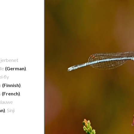
Fjerbenet
lle
(German)
,
l-fly
to
(Finnish)
,
s
(French)
,
 Blauwe
an)
, Sinji