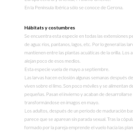
En la Península Ibérica sólo se conoce de Gerona.
Hábitats y costumbres
Se encuentra esta especie en todas las extensiones 
de agua: ríos, pantanos, lagos, etc. Por lo general las la
mantienen entre las plantas acuáticas de la orilla. Los 
alejan poco de esos medios.
Esta especie vuela de mayo a septiembre.
Las larvas hacen eclosión algunas semanas después de
viven sobre el limo. Son poco móviles y se alimentan d
pequeñas. Pasan el invierno y acaban de desarrollarse
transformándose en imagos en mayo.
Los adultos, después de un periodo de maduración ba
parece que se aparean sin parada sexual. Tras la cópul
formado por la pareja emprende el vuelo hacia las plan