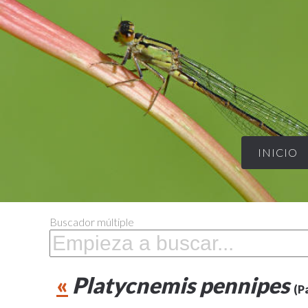
INICIO
Buscador múltiple
«
Platycnemis pennipes
(P