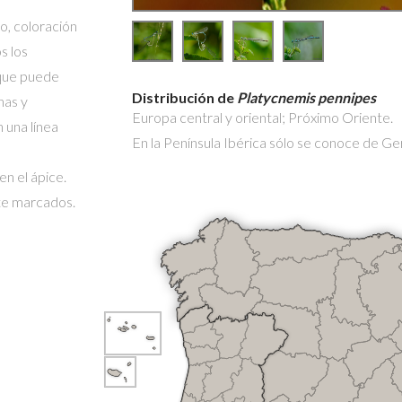
ro, coloración
s los
 que puede
Distribución de
Platycnemis pennipes
nas y
Europa central y oriental; Próximo Oriente.
 una línea
En la Península Ibérica sólo se conoce de Ge
en el ápice.
te marcados.