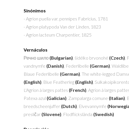
Sinónimos
- Agrion puella var. pennipes
Fabricius, 1781
- Agrion platypoda
Van der Linden, 1823
- Agrion lacteum
Charpentier, 1825
Vernáculos
Речно шило
(Bulgarian)
, šidélko brvonohé
(Czech)
, 
vandnymfe
(Danish)
, Federlibelle
(German)
, Waldlibe
Blaue Federlibelle
(German)
, The white-legged Damse
(English)
, Blue Featherleg
(English)
, Sulkakoipikoren
L'Agrion à larges pattes
(French)
, Agrion à larges patte
Patexa azul
(Galician)
, Zampalarga comune
(Italian)
,
breedscheenjuffer
(Dutch)
, Elvevannymfe
(Norwegi
presličar
(Slovene)
, Flodflickslända
(Swedish)