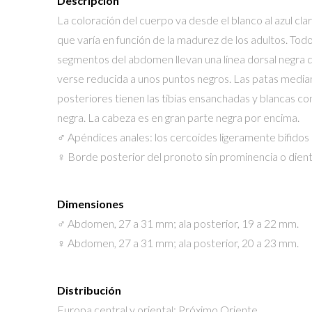
Descripción
La coloración del cuerpo va desde el blanco al azul cla
que varía en función de la madurez de los adultos. Todo
segmentos del abdomen llevan una línea dorsal negra
verse reducida a unos puntos negros. Las patas media
posteriores tienen las tibias ensanchadas y blancas con
negra. La cabeza es en gran parte negra por encima.
♂ Apéndices anales: los cercoides ligeramente bífidos 
♀ Borde posterior del pronoto sin prominencia o dien
Dimensiones
♂ Abdomen, 27 a 31 mm; ala posterior, 19 a 22 mm.
♀ Abdomen, 27 a 31 mm; ala posterior, 20 a 23 mm.
Distribución
Europa central y oriental; Próximo Oriente.