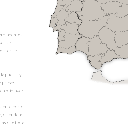
permanentes
rvas se
adultos se
 la puesta y
e presas
 en primavera,
stante corto,
a, el tándem
tas que flotan