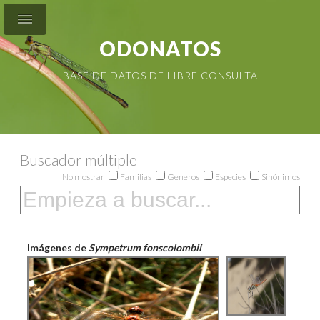
ODONATOS
BASE DE DATOS DE LIBRE CONSULTA
Buscador múltiple
No mostrar
Familias
Generos
Especies
Sinónimos
Imágenes de
Sympetrum fonscolombii