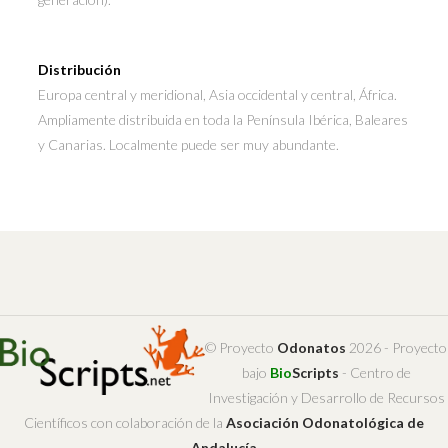
Distribución
Europa central y meridional, Asia occidental y central, África.
Ampliamente distribuida en toda la Península Ibérica, Baleares
y Canarias. Localmente puede ser muy abundante.
© Proyecto
Odonatos
2026 - Proyecto
bajo
Bio
Scripts
- Centro de
Investigación y Desarrollo de Recursos
Científicos con colaboración de la
Asociación Odonatológica de
Andalucía