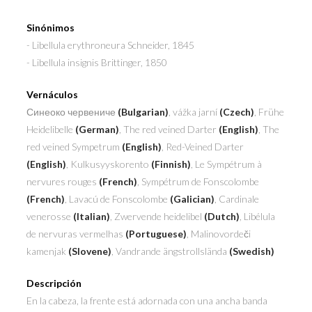
Sinónimos
- Libellula erythroneura
Schneider, 1845
- Libellula insignis
Brittinger, 1850
Vernáculos
Синеоко червениче
(Bulgarian)
, vážka jarní
(Czech)
, Frühe
Heidelibelle
(German)
, The red veined Darter
(English)
, The
red veined Sympetrum
(English)
, Red-Veined Darter
(English)
, Kulkusyyskorento
(Finnish)
, Le Sympétrum à
nervures rouges
(French)
, Sympétrum de Fonscolombe
(French)
, Lavacú de Fonscolombe
(Galician)
, Cardinale
venerosse
(Italian)
, Zwervende heidelibel
(Dutch)
, Libélula
de nervuras vermelhas
(Portuguese)
, Malinovordeči
kamenjak
(Slovene)
, Vandrande ängstrollslända
(Swedish)
Descripción
En la cabeza, la frente está adornada con una ancha banda