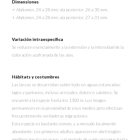
Dimensiones
♂ Abdomen, 24 a 28 mm; ala posterior, 26 a 30 mm.
♀ Abdomen, 24 a 28 mm; ala posterior, 27 a 31 mm.
Variación intraespecífica
Se reducen esencialmente a la extensión y la intensidad de la
coloración azafranada de las alas.
Hábitats y costumbres
Las larvas se desarrollan sobre todo en aguas estancadas:
lagos y pantanos, incluso arrozales, dulces o salobres. Se
encuentra la especie hasta los 1300 m. Los imagos
permanecen en la proximidad de esos medios pero efectúan
frecuentemente verdaderas migraciones.
Esta especie es bastante común, y a menudo localmente
abundante. Los primeros adultos aparecen en abril (región
mediterránea) o en mayo, y el período de vuelo prosigue hasta