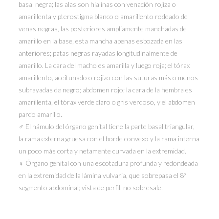
basal negra; las alas son hialinas con venación rojiza o
amarillenta y pterostigma blanco o amarillento rodeado de
venas negras, las posteriores ampliamente manchadas de
amarillo en la base, esta mancha apenas esbozada en las
anteriores; patas negras rayadas longitudinalmente de
amarillo. La cara del macho es amarilla y luego roja; el tórax
amarillento, aceitunado o rojizo con las suturas más o menos
subrayadas de negro; abdomen rojo; la cara de la hembra es
amarillenta, el tórax verde claro o gris verdoso, y el abdomen
pardo amarillo.
♂ El hámulo del órgano genital tiene la parte basal triangular,
la rama externa gruesa con el borde convexo y la rama interna
un poco más corta y netamente curvada en la extremidad.
♀ Órgano genital con una escotadura profunda y redondeada
en la extremidad de la lámina vulvaria, que sobrepasa el 8º
segmento abdominal; vista de perfil, no sobresale.