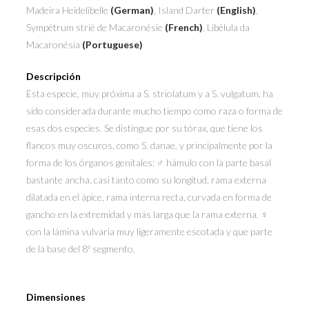
Madeira Heidelibelle
(German)
, Island Darter
(English)
,
Sympétrum strié de Macaronésie
(French)
, Libélula da
Macaronésia
(Portuguese)
Descripción
Esta especie, muy próxima a S. striolatum y a S. vulgatum, ha
sido considerada durante mucho tiempo como raza o forma de
esas dos especies. Se distingue por su tórax, que tiene los
flancos muy oscuros, como S. danae, y principalmente por la
forma de los órganos genitales: ♂ hámulo con la parte basal
bastante ancha, casi tanto como su longitud, rama externa
dilatada en el ápice, rama interna recta, curvada en forma de
gancho en la extremidad y más larga que la rama externa. ♀
con la lámina vulvaria muy ligeramente escotada y que parte
de la base del 8º segmento.
Dimensiones