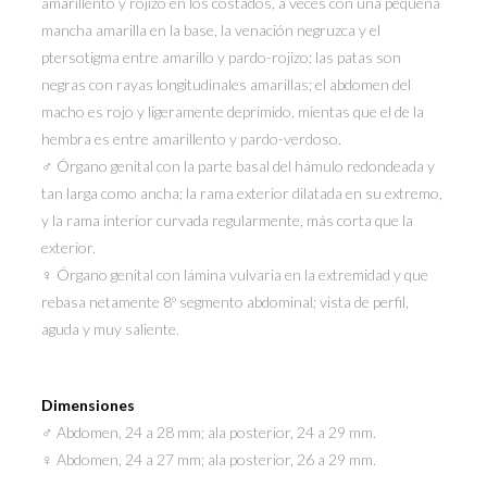
amarillento y rojizo en los costados, a veces con una pequeña
mancha amarilla en la base, la venación negruzca y el
ptersotigma entre amarillo y pardo-rojizo; las patas son
negras con rayas longitudinales amarillas; el abdomen del
macho es rojo y ligeramente deprimido, mientas que el de la
hembra es entre amarillento y pardo-verdoso.
♂ Órgano genital con la parte basal del hámulo redondeada y
tan larga como ancha; la rama exterior dilatada en su extremo,
y la rama interior curvada regularmente, más corta que la
exterior.
♀ Órgano genital con lámina vulvaria en la extremidad y que
rebasa netamente 8º segmento abdominal; vista de perfil,
aguda y muy saliente.
Dimensiones
♂ Abdomen, 24 a 28 mm; ala posterior, 24 a 29 mm.
♀ Abdomen, 24 a 27 mm; ala posterior, 26 a 29 mm.