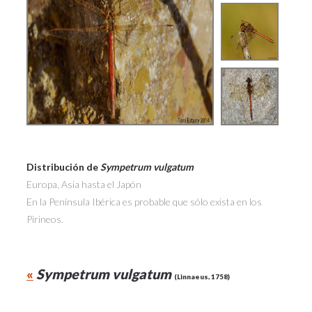
Distribución de
Sympetrum vulgatum
Europa, Asia hasta el Japón
En la Península Ibérica es probable que sólo exista en los
Pirineos.
«
Sympetrum vulgatum
(Linnaeus, 1758)