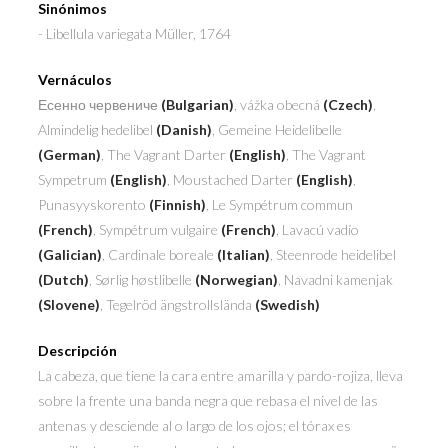
Sinónimos
- Libellula variegata
Müller, 1764
Vernáculos
Есенно червениче
(Bulgarian)
, vážka obecná
(Czech)
,
Almindelig hedelibel
(Danish)
, Gemeine Heidelibelle
(German)
, The Vagrant Darter
(English)
, The Vagrant
Sympetrum
(English)
, Moustached Darter
(English)
,
Punasyyskorento
(Finnish)
, Le Sympétrum commun
(French)
, Sympétrum vulgaire
(French)
, Lavacú vadío
(Galician)
, Cardinale boreale
(Italian)
, Steenrode heidelibel
(Dutch)
, Sørlig høstlibelle
(Norwegian)
, Navadni kamenjak
(Slovene)
, Tegelröd ängstrollslända
(Swedish)
Descripción
La cabeza, que tiene la cara entre amarilla y pardo-rojiza, lleva
sobre la frente una banda negra que rebasa el nivel de las
antenas y desciende al o largo de los ojos; el tórax es