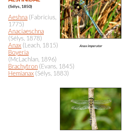
(Sélys, 1850)
Aeshna
(Fabricius,
1775)
Anaciaeschna
(Sélys, 1878)
Anax
(Leach, 1815)
Anax imperator
Boyeria
(McLachlan, 1896)
Brachytron
(Evans, 1845)
Hemianax
(Sélys, 1883)