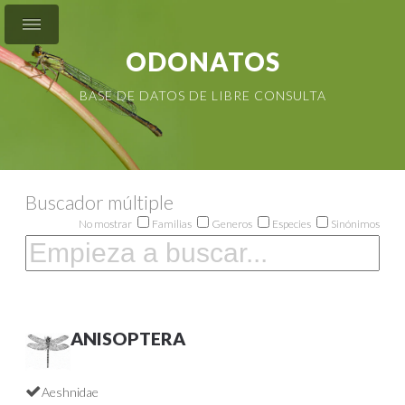
ODONATOS
BASE DE DATOS DE LIBRE CONSULTA
Buscador múltiple
No mostrar
Familias
Generos
Especies
Sinónimos
ANISOPTERA
Aeshnidae