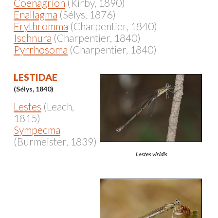
Coenagrion
(Kirby, 1890)
Enallagma
(Sélys, 1876)
Erythromma
(Charpentier, 1840)
Ischnura
(Charpentier, 1840)
Pyrrhosoma
(Charpentier, 1840)
LESTIDAE
(Sélys, 1840)
Lestes
(Leach,
1815)
Sympecma
(Burmeister, 1839)
Lestes viridis