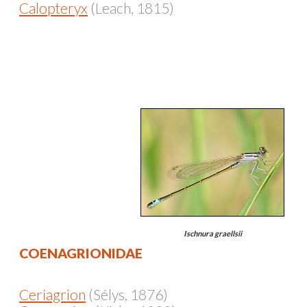
Calopteryx
(Leach, 1815)
Ischnura graellsii
COENAGRIONIDAE
Ceriagrion
(Sélys, 1876)