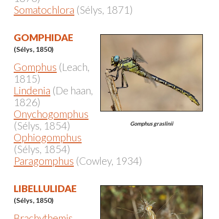
Somatochlora
(Sélys, 1871)
GOMPHIDAE
(Sélys, 1850)
Gomphus
(Leach,
1815)
Lindenia
(De haan,
1826)
Onychogomphus
(Sélys, 1854)
Gomphus graslinii
Ophiogomphus
(Sélys, 1854)
Paragomphus
(Cowley, 1934)
LIBELLULIDAE
(Sélys, 1850)
Brachythemis