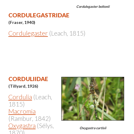
Cordulegaster boltonii
CORDULEGASTRIDAE
(Fraser, 1940)
Cordulegaster
(Leach, 1815)
CORDULIIDAE
(Tillyard, 1926)
Cordulia
(Leach,
1815)
Macromia
(Rambur, 1842)
Oxygastra
(Sélys,
Oxygastra curtisii
1870)